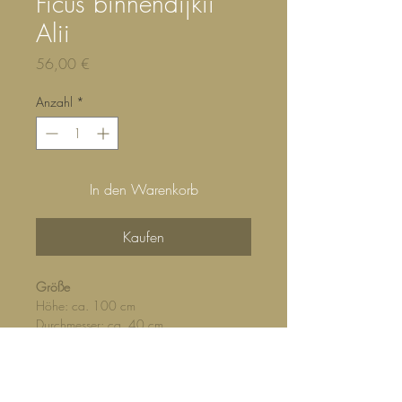
Ficus binnendijkii
Alii
Preis
56,00 €
Anzahl
*
In den Warenkorb
Kaufen
Größe
Höhe: ca. 100 cm
Durchmesser: ca. 40 cm
Topfgröße: 21 / 19 cm
Standort
Hell bis halbschattig. Verträgt auch
sonnige Standorte ohne direkte