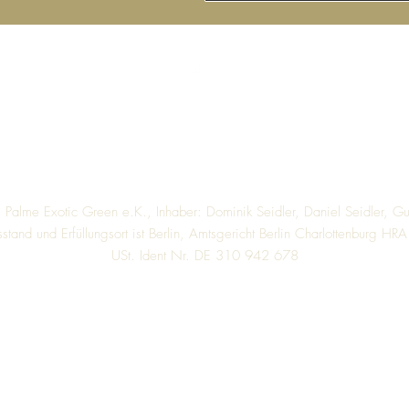
Top
alme Exotic Green e.K., Inhaber: Dominik Seidler, Daniel Seidler, Gu
sstand und Erfüllungsort ist Berlin, Amtsgericht Berlin Charlottenburg H
USt. Ident Nr. DE 310 942 678