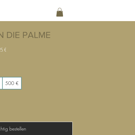
NG
KONTAKT
N DIE PALME
25 €
500 €
htig bestellen