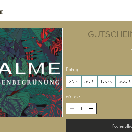
NE
Shop Online
GIEßSYSTEM
SERVICE & BERATU
GUTSCHEI
Betrag
25 €
50 €
100 €
300 €
Menge
Kostenpflic