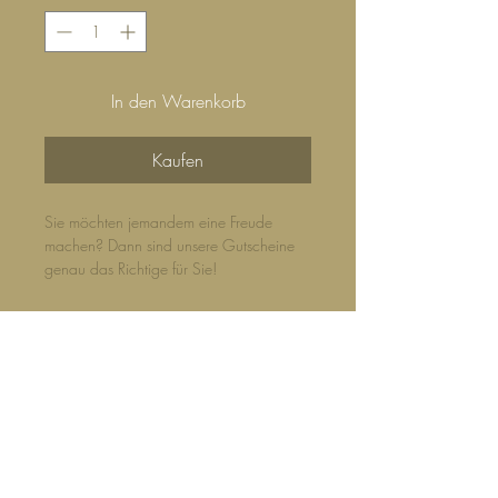
In den Warenkorb
Kaufen
Sie möchten jemandem eine Freude
machen? Dann sind unsere Gutscheine
genau das Richtige für Sie!
Die Gutscheine werden von uns als PDF-
Dokument erstellt und nach
Zahlungseingang per E-Mail zugestellt.
Sie können Gutscheinkarten auch
jederzeit in unserem Shop im Stilwerk
Berlin erwerben.
Top
Eingelöst werden die Gutscheine dann in
©2026 Die Palme Exotic Green e.K., Inhaber: