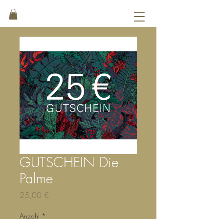
GUTSCHEIN Die
Palme
Preis
25,00 €
Anzahl
*