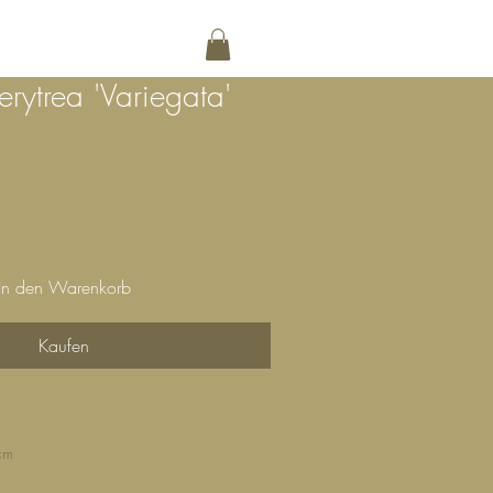
NG
KONTAKT
rytrea 'Variegata'
In den Warenkorb
Kaufen
cm
cm