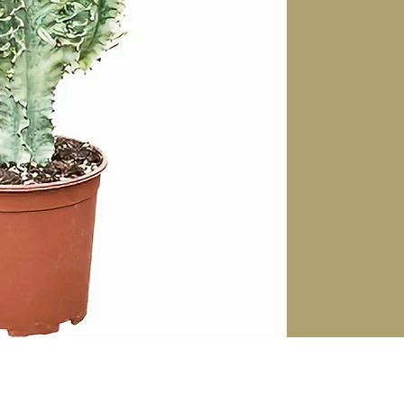
Standort
Hell bis sonnig. Bevor
Pflege
Sehr pflegeleicht. Ge
Beschreibung
Die Euphorbia erytrea
bekannt, fällt durch ih
ihren skulpturalen Wu
Erscheinung erinnert 
als an eine klassische
Solitärpflanze mit ruh
Hinweis
Die gezeigten Fotos di
Naturprodukte und kö
Erscheinungsbild leicht
Top