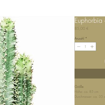
NE
Shop Online
GIEßSYSTEM
SERVICE & BERATU
Euphorbia e
Preis
85,00 €
Anzahl
*
Größe
Höhe: ca. 85 cm
Durchmesser: ca. 35 
Topfgröße: 24 / 20 