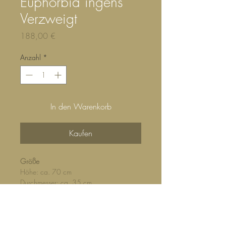
Euphorbia ingens
Verzweigt
Preis
188,00 €
Anzahl
*
In den Warenkorb
Kaufen
Größe
Höhe: ca. 70 cm
Durchmesser: ca. 35 cm
Topfgröße: 27 / 22 cm
Standort
Hell bis sonnig. Bevorzugt einen
möglichst lichtreichen Standort.