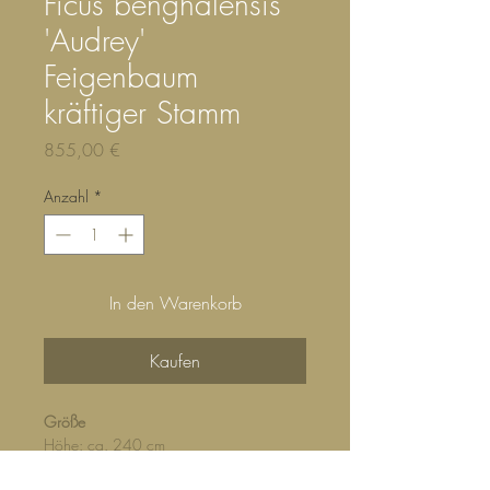
Ficus benghalensis
'Audrey'
Feigenbaum
kräftiger Stamm
Preis
855,00 €
Anzahl
*
In den Warenkorb
Kaufen
Größe
Höhe: ca. 240 cm
Durchmesser: ca. 80 cm