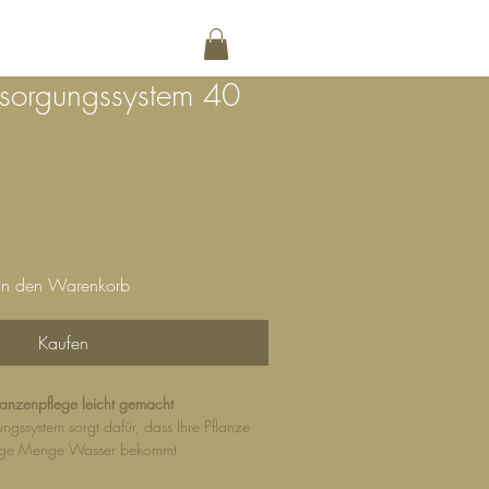
NG
KONTAKT
rsorgungssystem 40
In den Warenkorb
Kaufen
lanzenpflege leicht gemacht
ngssystem sorgt dafür, dass Ihre Pflanze
htige Menge Wasser bekommt