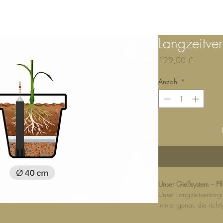
NE
Shop Online
GIEßSYSTEM
SERVICE & BERATU
Langzeitve
Preis
129,00 €
Anzahl
*
Unser Gießsystem – Pf
Unser Langzeitversorgu
immer genau die ric