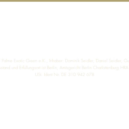
Das System besteht au
einem Plastikeinsat
einem Wasserstand
Zeo-Substrat, das 
Top
Sauerstoff versorgt
So gießen Sie richtig
Langsam gießen, b
Fällt der Wassersta
Nach einer Trock
alme Exotic Green e.K., Inhaber: Dominik Seidler, Daniel Seidler, Gu
auffüllen
sstand und Erfüllungsort ist Berlin, Amtsgericht Berlin Charlottenburg H
Im Winter etwas l
USt. Ident Nr. DE 310 942 678
Wichtig in den erste
Solange die Pflanze n
früher wieder aufgefül
Sobald das Wasser reg
Pflanze gut angewach
Düngen 🌱
März–Oktober: be
November–Februar