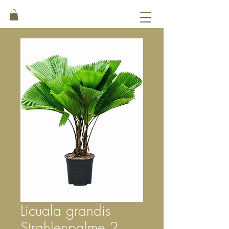
Licuala grandis
Strahlenpalme 2