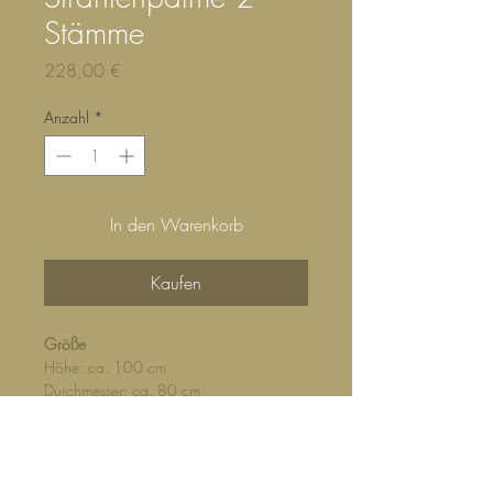
Stämme
Preis
228,00 €
Anzahl
*
In den Warenkorb
Kaufen
Größe
Höhe: ca. 100 cm
Durchmesser: ca. 80 cm
Topfgröße: 24 / 23 cm
Standort
Hell bis halbschattig. Keine direkte
Mittagssonne.