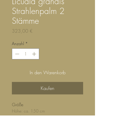
Licuala grandis
Strahlenpalm 2
Stämme
Preis
323,00 €
Anzahl
*
In den Warenkorb
Kaufen
Größe
Höhe: ca. 150 cm
Durchmesser: ca. 90 cm
Topfgröße: 27 / 25 cm
Standort