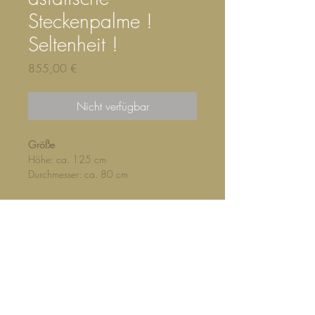
Steckenpalme !
Seltenheit !
Preis
855,00 €
Nicht verfügbar
Größe
Höhe: ca. 125 cm
Durchmesser: ca. 80 cm
Topfgröße: 30 / 30 cm
Standort
Halbschattig bis hell. Bevorzugt einen
geschützten Standort ohne direkte
Mittagssonne.
Pflege
Pflegeleicht. Gleichmäßig leicht feucht
Top
halten. Langsam wachsend.
Beschreibung
©2026 Die Palme Exotic Green e.K., Inhaber: