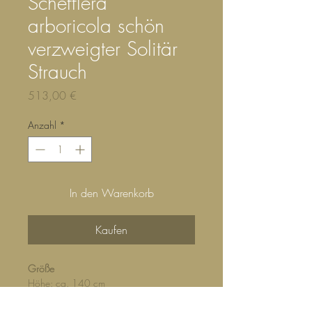
Schefflera
arboricola schön
verzweigter Solitär
Strauch
Preis
513,00 €
Anzahl
*
In den Warenkorb
Kaufen
Größe
Höhe: ca. 140 cm
Durchmesser: ca. 100 cm